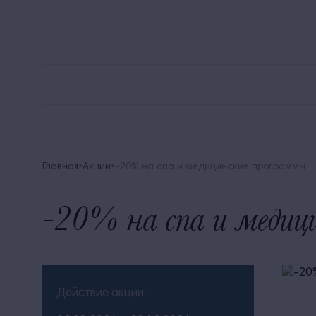
8 
Alean Family Biarritz
Мега Выгода
Акции
Главная
Акции
-20% на спа и медицинские программы
-20% на спа и медиц
Действие акции: