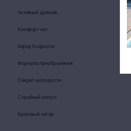
Активный дренаж
Комфорт ног
Заряд бодрости
Формула преображения
Секрет молодости
Стройный силуэт
Красивый загар