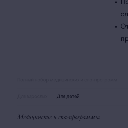
Пр
сл
От
пр
Полный набор медицинских и спа-программ
Для взрослых
Для детей
Медицинские и спа-программы