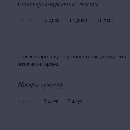
Санаторно-курортное лечение
7 дней
10 дней
14 дней
21 день
Перечень процедур подбирается индивидуально, 
назначений врача
Наборы процедур
3 штуки
5 штук
7 штук