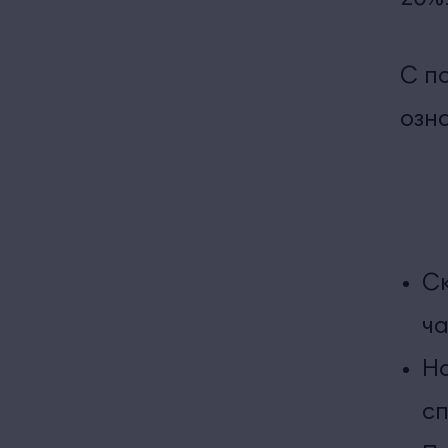
С п
озн
Ск
ча
На
сп