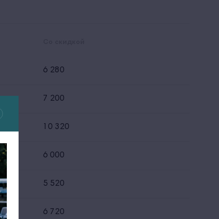
Cо скидкой
6 280
7 200
10 320
6 000
5 520
6 720