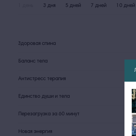
1 день
3 дня
5 дней
7 дней
10 дней
Здоровая спина
Баланс тела
Антистресс терапия
Единство души и тела
Перезагрузка за 60 минут
Новая энергия