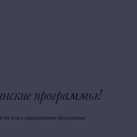
800 250 00 30
Заказ трансфера
Экскурсии
У
Номера
Рестораны и бары
Для детей
Территория
инские программы!