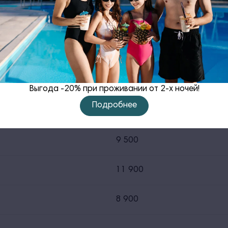
9 500
5 350
7 000
Выгода -20% при проживании от 2-х ночей!
Подробнее
9 200
9 500
11 900
8 900