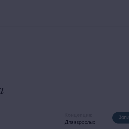
800 250 00 30
Заказ трансфера
Экскурсии
У
Номера
Рестораны и бары
Для детей
Территория
а
Концепция:
Запи
Для взрослых