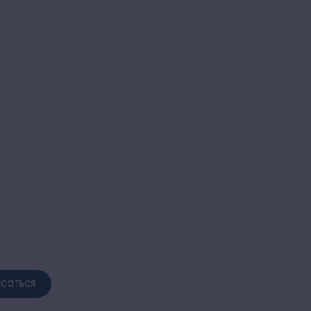
льтра все включено
Заказать звонок
 и пляж
Красота и здоровье
Развлечения и спорт
саться