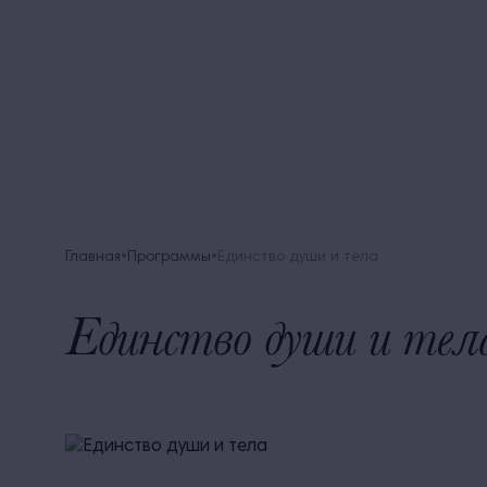
8 
Alean Family Biarritz
Мега Выгода
Акции
Главная
Программы
Единство души и тела
Единство души и тел