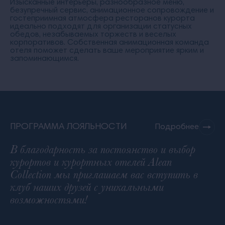
ЛЮБИМ !" Передаем вам огромный
Изысканные интерьеры, разнообразное меню,
безупречный сервис, анимационное сопровождение и
привет, если будете читать АНТОН и
гостеприимная атмосфера ресторанов курорта
идеально подходят для организации статусных
АННА ИКС (Тверь, Калязин) , вы узнаете
обедов, незабываемых торжеств и веселых
!))) Надеемся на скорую встречу !!!
корпоративов. Собственная анимационная команда
отеля поможет сделать ваше мероприятие ярким и
запоминающимся.
ПРОГРАММА ЛОЯЛЬНОСТИ
Подробнее
В благодарность за постоянство и выбор
курортов и курортных отелей Alean
Collection мы приглашаем вас вступить в
клуб наших друзей c уникальными
возможностями!