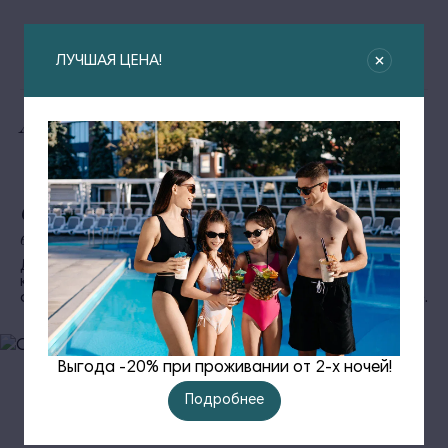
ЛУЧШАЯ ЦЕНА!
Alean Family Biarritz
Собрание семейных
впечатлений
Динамичное множество услуг, формирующих яркие и
каждый раз неповторимые эмоции, а также
обеспечивающих спокойствие за детей и их развитие.
Выгода -20% при проживании от 2-х ночей!
Подробнее