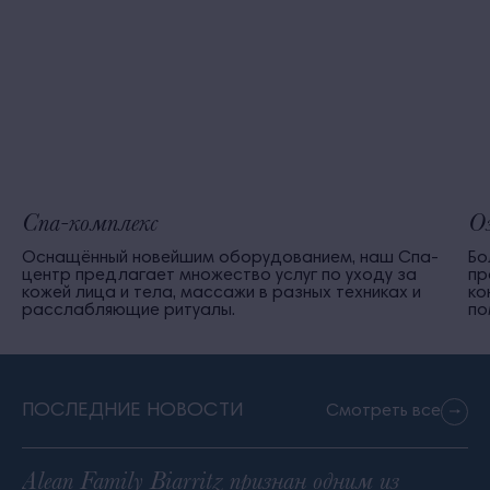
Спа-комплекс
Оз
Оснащённый новейшим оборудованием, наш Спа-
Бо
центр предлагает множество услуг по уходу за
пр
кожей лица и тела, массажи в разных техниках и
ко
расслабляющие ритуалы.
по
ПОСЛЕДНИЕ НОВОСТИ
Смотреть все
Alean Family Biarritz признан одним из