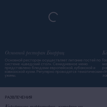
Основной ресторан Биарриц
К
Основной ресторан осуществляет питание гостей по
Га
системе «шведский стол». Семидневное меню
мо
представлено блюдами европейской, кубанской и
ра
кавказской кухни. Регулярно проводятся тематические
«У
ужины.
за
РАЗВЛЕЧЕНИЯ
Курортная территория, которую не