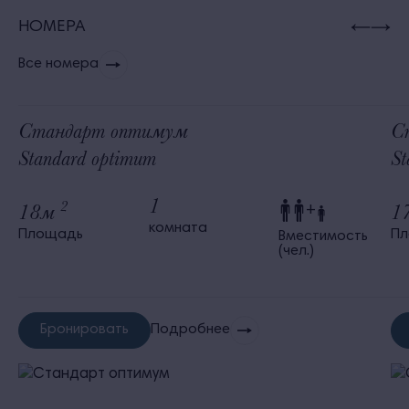
НОМЕРА
Все номера
Стандарт оптимум
С
Standard optimum
St
1
2
18м
1
+
комната
Площадь
П
Вместимость
(чел.)
Бронировать
Подробнее