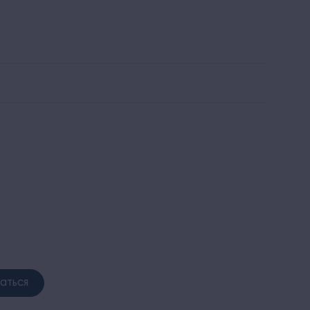
льтра все включено
Заказать звонок
 и пляж
Красота и здоровье
Развлечения и спорт
аться