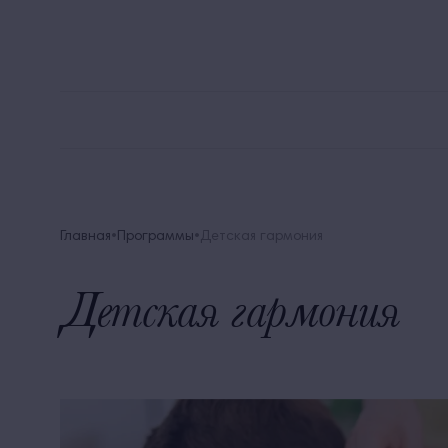
8 
Alean Family Biarritz
Мега Выгода
Акции
Главная
Программы
Детская гармония
Детская гармония