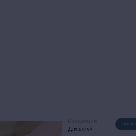
800 250 00 30
Заказ трансфера
Экскурсии
У
Номера
Рестораны и бары
Для детей
Территория
Концепция:
Запис
Для детей