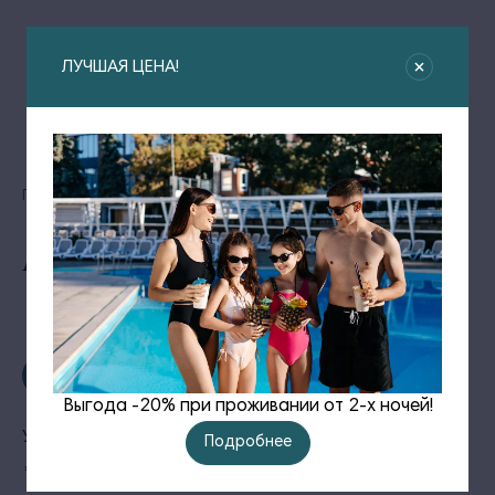
ЛУЧШАЯ ЦЕНА!
Главная
Экскурсии
Рыбалка на яхте *
Рыбалка на яхте *
Записаться
Выгода -20% при проживании от 2-х ночей!
Утренняя рыбалка с 8:00 до 11:00 на яхте
Подробнее
* Возможны дополнительные расходы