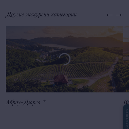
Другие экскурсии категории
Абрау-Дюрсо *
Ви
ВЫБОР ОТЕЛ