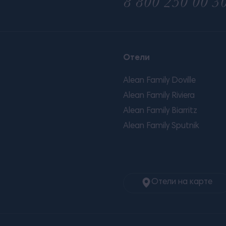
8 800 250 00 3
Отели
Alean Family Doville
Alean Family Riviera
Alean Family Biarritz
Alean Family Sputnik
Отели на карте