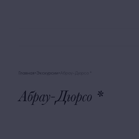
8 
Alean Family Biarritz
Мега Выгода
Акции
Главная
Экскурсии
Абрау-Дюрсо *
Абрау-Дюрсо *