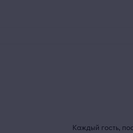
800 250 00 30
Заказ трансфера
Экскурсии
У
Номера
Рестораны и бары
Для детей
Территория
Каждый гость, по