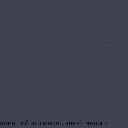
льтра все включено
Заказать звонок
 и пляж
Красота и здоровье
Развлечения и спорт
сетивший эти места, влюбляется в