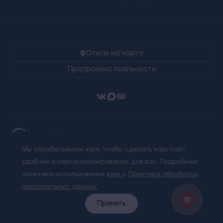
Отели на карте
Программа лояльности
Ⓒ 2026 Alean Collection
Все права защищены.
Мы обрабатываем куки, чтобы сделать наш сайт
Любое использование материалов сайта без
письменного разрешения запрещено.
удобнее и персонализированее для вас. Подробнее:
политика использования
куки
и
Политика обработки
Правовая информация
персональных данных.
Политика обработки персональных данных
Принять
Пользовательское соглашение
Карта сайта