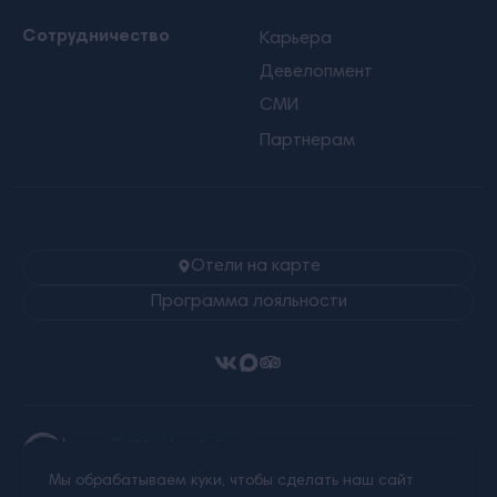
Сотрудничество
Карьера
Девелопмент
СМИ
Партнерам
Отели на карте
Программа лояльности
Ⓒ 2026 Alean Collection
Все права защищены.
Мы обрабатываем куки, чтобы сделать наш сайт
Любое использование материалов сайта без