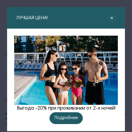
ЛУЧШАЯ ЦЕНА!
Участвуйте в фотопроекте «Когда мы
Главная
Новости
вместе»
Участвуйте в фотопроекте «Когда мы вместе»
Выгода -20% при проживании от 2-х ночей!
Курорт Alean Family Resort & Spa Biarritz 4* объявляет о
Подробнее
приеме заявок для участия в масштабной
фотовыставке «Когда мы вместе»!