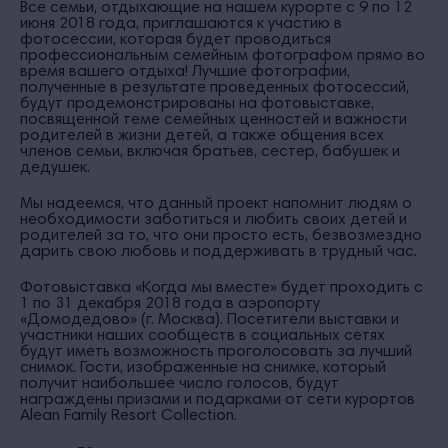
Все семьи, отдыхающие на нашем курорте
с 9 по 12
июня 2018 года,
приглашаются к участию в
фотосессии, которая будет проводиться
профессиональным семейным фотографом прямо во
время вашего отдыха! Лучшие фотографии,
полученные в результате проведенных фотосессий,
будут продемонстрированы на фотовыставке,
посвященной теме семейных ценностей и важности
родителей в жизни детей, а также общения всех
членов семьи, включая братьев, сестер, бабушек и
дедушек.
Мы надеемся, что данный проект напомнит людям о
необходимости заботиться и любить своих детей и
родителей за то, что они просто есть, безвозмездно
дарить свою любовь и поддерживать в трудный час.
Фотовыставка «Когда мы вместе» будет проходить
с
1 по 31 декабря 2018 года
в аэропорту
«Домодедово» (г. Москва). Посетители выставки и
участники наших сообществ в социальных сетях
будут иметь возможность проголосовать за лучший
снимок. Гости, изображенные на снимке, который
получит наибольшее число голосов, будут
награждены призами и подарками от сети курортов
Alean Family Resort Collection.