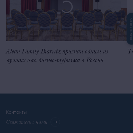
ВЫБОР ОТЕЛ
Alean Family Biarritz признан одним из
Т
лучших для бизнес-туризма в России
Контакты
Свяжитесь с нами