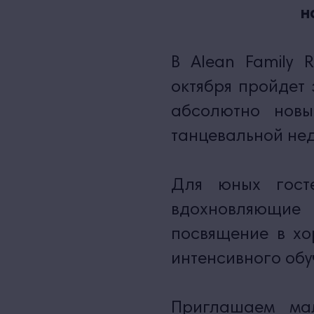
н
В Alean Family R
октября пройдет 
абсолютно нов
танцевальной нед
Для юных госте
вдохновляющие 
посвящение в хо
интенсивного обу
Приглашаем ма