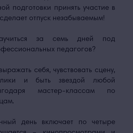
ой подготовки принять участие в
 сделает отпуск незабываемым!
аучиться за семь дней под
офессиональных педагогов?
выражать себя, чувствовать сцену,
блики и быть звездой любой
агодаря мастер-классам по
цам.
ный день включает по четыре
ершается – кинопросмотрами и