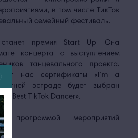
роприятиями, в том числе ТикТок
евальный семейный фестиваль.
станет премия Start Up! Она
ате концерта с выступлением
еников танцевального проекта.
т от нас сертификаты «I’m a
 летней эстраде будет выбран
и «Best ТikTok Dancer».
 с программой мероприятий