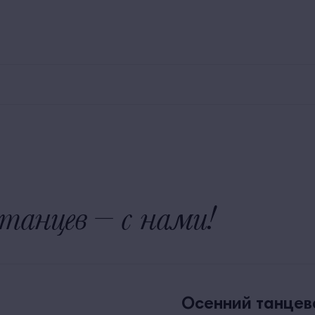
800 250 00 30
Заказ трансфера
Экскурсии
У
Номера
Рестораны и бары
Для детей
Территория
танцев – с нами!
Осенний танцев