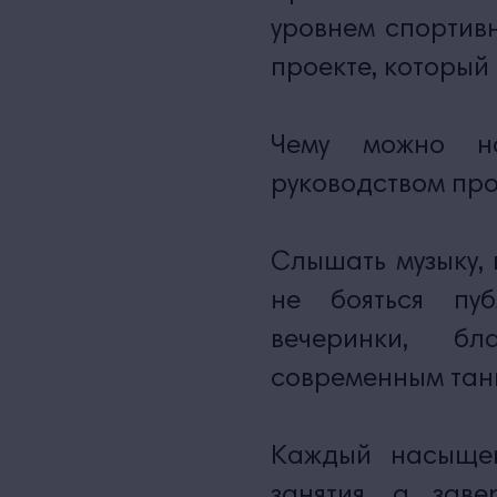
уровнем спортивн
проекте, который
Чему можно н
руководством пр
Слышать музыку, 
не бояться пу
вечеринки, бл
современным тан
Каждый насыщен
занятия, а зав