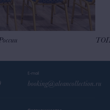
России
ТОП-
E-mail
0
booking@aleancollection.ru