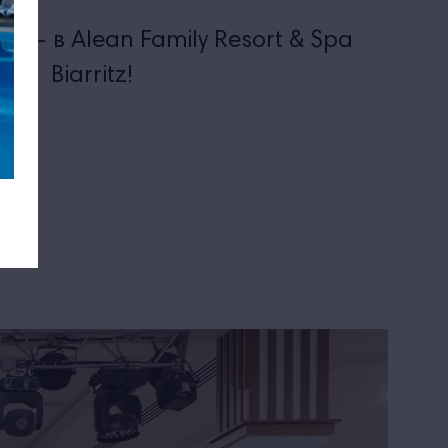
ти – в Alean Family Resort & Spa
Biarritz!