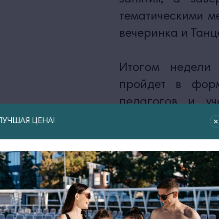
тематическими ме
вечеринка и Танц
Итогом недели 
пройдет в форм
педагогов и уч
Каждый получи
ЛУЧШАЯ ЦЕНА!
Dancer!», а на
обладатель преми
Ознакомиться
можно
ЗДЕСЬ