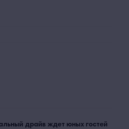
льтра все включено
Заказать звонок
 и пляж
Красота и здоровье
Развлечения и спорт
альный драйв ждет юных гостей