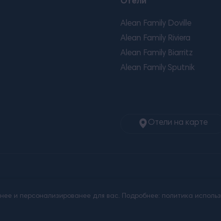
Отели
Alean Family Doville
Alean Family Riviera
Alean Family Biarritz
Alean Family Sputnik
Отели на карте
а без письменного разрешения запрещено.
бнее и персонализированее для вас. Подробнее: политика исполь
работки персональных данных
Пользовательское сог