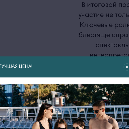
В итоговой по
участие не тол
Ключевые роли
блестяще спра
спектакль
интерпрета
английского кл
ЛУЧШАЯ ЦЕНА!
позволил сочетат
самые актуаль
и заворажива
постанов
раскрыть та