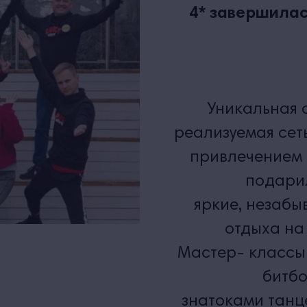
4* завершилас
Уникальная 
реализуемая сеть
привлечением 
подари
яркие, незабы
отдыха на
Мастер- классы
битбо
знатоками танц