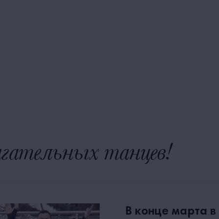
800 250 00 30
Заказ трансфера
Экскурсии
У
Номера
Рестораны и бары
Для детей
Территория
гательных танцев!
В конце марта в 