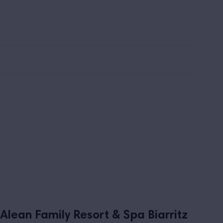
льтра все включено
Заказать звонок
 и пляж
Красота и здоровье
Развлечения и спорт
Alean Family Resort & Spa Biarritz