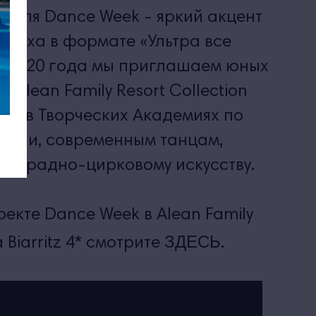
деля Dance Week - яркий акцент
тдыха в формате «Ультра все
м 2020 года мы приглашаем юных
в Alean Family Resort Collection
ие в Творческих Академиях по
ации, современным танцам,
 эстрадно-цирковому искусству.
оекте Dance Week в Alean Family
ЗДЕСЬ
 Biarritz 4* смотрите
.