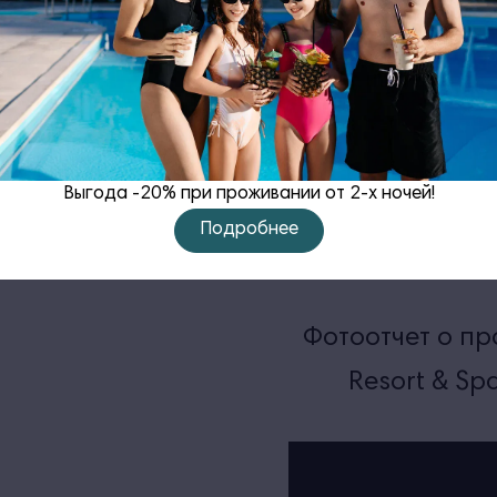
Танцевальная не
семейного о
включено». Лето
гостей курорто
пройти обучен
Выгода -20% при проживании от 2-х ночей!
мультиплик
Подробнее
театральному и
Фотоотчет о пр
Resort & Spa