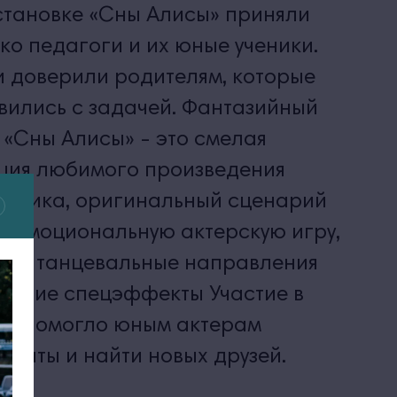
становке «Сны Алисы» приняли
ько педагоги и их юные ученики.
 доверили родителям, которые
вились с задачей. Фантазийный
 «Сны Алисы» - это смелая
ция любимого произведения
ассика, оригинальный сценарий
ь эмоциональную актерскую игру,
ные танцевальные направления
ющие спецэффекты Участие в
ке помогло юным актерам
ланты и найти новых друзей.