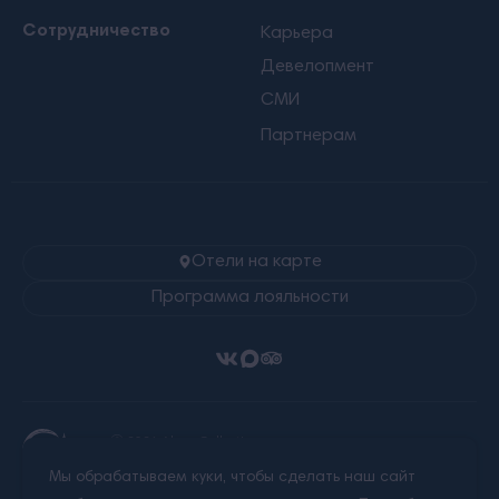
Сотрудничество
Карьера
Девелопмент
СМИ
Партнерам
Отели на карте
Программа лояльности
Ⓒ 2026 Alean Collection
Все права защищены.
Мы обрабатываем куки, чтобы сделать наш сайт
Любое использование материалов сайта без