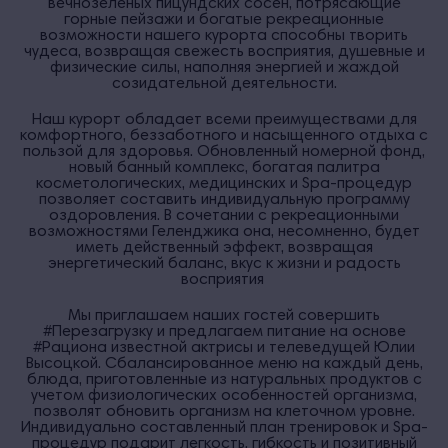
вечнозеленых пицундских сосен, потрясающие
горные пейзажи и богатые рекреационные
возможности нашего курорта способны творить
чудеса, возвращая свежесть восприятия, душевные и
физические силы, наполняя энергией и жаждой
созидательной деятельности.
Наш курорт обладает всеми преимуществами для
комфортного, беззаботного и насыщенного отдыха с
пользой для здоровья. Обновленный номерной фонд,
новый банный комплекс, богатая палитра
косметологических, медицинских и Spa-процедур
позволяет составить индивидуальную программу
оздоровления. В сочетании с рекреационными
возможностями Геленджика она, несомненно, будет
иметь действенный эффект, возвращая
энергетический баланс, вкус к жизни и радость
восприятия
Мы приглашаем наших гостей совершить
#Перезагрузку и предлагаем питание на основе
#Рациона известной актрисы и телеведущей Юлии
Высоцкой. Сбалансированное меню на каждый день,
блюда, приготовленные из натуральных продуктов с
учетом физиологических особенностей организма,
позволят обновить организм на клеточном уровне.
Индивидуально составленный план тренировок и Spa-
процедур подарит легкость, гибкость и позитивный