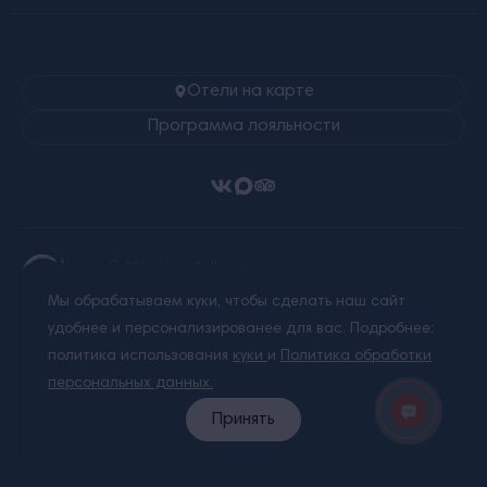
Отели на карте
Программа лояльности
Ⓒ 2026 Alean Collection
Все права защищены.
Мы обрабатываем куки, чтобы сделать наш сайт
Любое использование материалов сайта без
письменного разрешения запрещено.
удобнее и персонализированее для вас. Подробнее:
политика использования
куки
и
Политика обработки
Правовая информация
персональных данных.
Политика обработки персональных данных
Принять
Пользовательское соглашение
Карта сайта