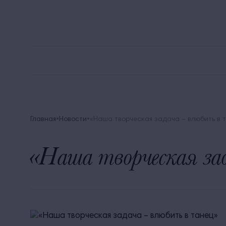
8 
Alean Family Biarritz
Мега Выгода
Акции
Главная
Новости
«Наша творческая задача – влюбить в 
«Наша творческая за