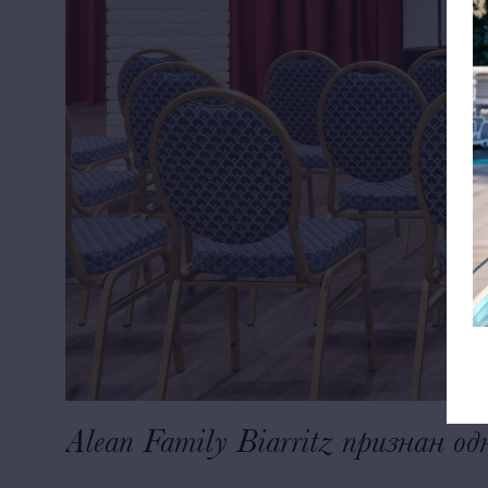
Alean Family Biarritz признан о