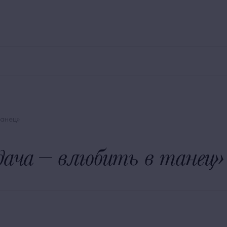
800 250 00 30
Заказ трансфера
Экскурсии
У
Номера
Рестораны и бары
Для детей
Территория
танец»
дача – влюбить в танец»