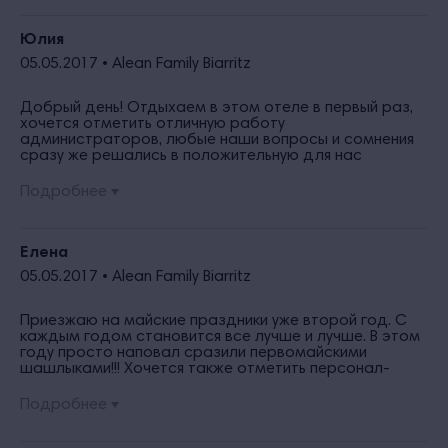
Юлия
05.05.2017 •
Alean Family Biarritz
Добрый день! Отдыхаем в этом отеле в первый раз,
хочется отметить отличную работу
администраторов, любые наши вопросы и сомнения
сразу же решались в положительную для нас
сторону. В этом отеле все сделано для комфортного
отдыха с детьми, от детских площадок и аниматоров
Подробнее
до детского меню, вплоть до смесей и бленда! !!
Очень хотелось бы, чтобы в прокате появились
велосипеды с детским креслом, а также детские
самокат для самых маленьких. Ну и конечно же
Елена
хочется бесплатную стоянку (впервые столкнулись с
05.05.2017 •
Alean Family Biarritz
платной стоянки при отеле)
Приезжаю на майские праздники уже второй год. С
каждым годом становится все лучше и лучше. В этом
году просто наповал сразили первомайскими
шашлыками!!! Хочется также отметить персонал-
внимательный, всегда готовый прийти к тебе на
помощь, устранить любые недочеты, причем делают
Подробнее
с искренним желанием. Какая там Турция - вот оно
счастье- рядом.Спасибо большое персоналу и