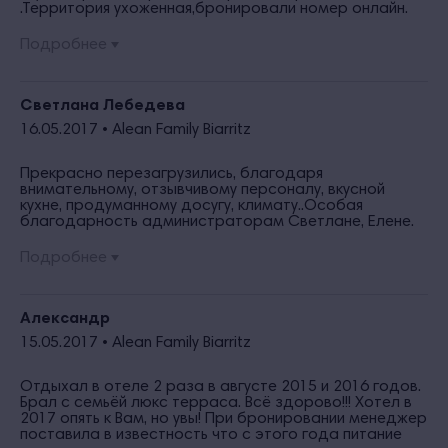
.Территория ухоженная,бронировали номер онлайн.
Персоналу огромное спасибо ,буду советовать вам
всем.
Подробнее
Светлана Лебедева
16.05.2017 •
Alean Family Biarritz
Прекрасно перезагрузились, благодаря
внимательному, отзывчивому персоналу, вкусной
кухне, продуманному досугу, климату..Особая
благодарность администраторам Светлане, Елене.
Ангелине!! И всем, всем за заботу, чуткость,
понимание...
Подробнее
Александр
15.05.2017 •
Alean Family Biarritz
Отдыхал в отеле 2 раза в августе 2015 и 2016 годов.
Брал с семьёй люкс терраса. Всё здорово!!! Хотел в
2017 опять к Вам, но увы! При бронировании менеджер
поставила в известность что с этого года питание