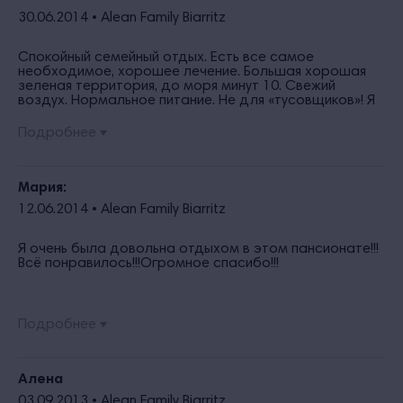
валяться и стены рассматривать да телевизор. один
30.06.2014 •
Alean Family Biarritz
недостаток платная детская комната и лежаки на
пляже. Хочется пожелать - люди учитесь отдыхать, а
не критиковать и искать недостатки, даже в Турции и в
Спокойный семейный отдых. Есть все самое
Египте их можно найти при желании. всем хорошего
необходимое, хорошее лечение. Большая хорошая
отдыха.
зеленая территория, до моря минут 10. Свежий
воздух. Нормальное питание. Не для «тусовщиков»! Я
бы еще раз с удовольствием отправила маму (60
лет) с ребенком.
Подробнее
Мария:
12.06.2014 •
Alean Family Biarritz
Я очень была довольна отдыхом в этом пансионате!!!
Всё понравилось!!!Огромное спасибо!!!
Подробнее
Алена
03.09.2013 •
Alean Family Biarritz