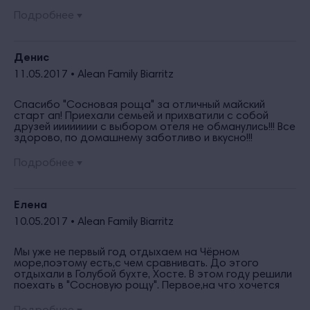
для VIP размещения будет в общем зале. До этого
года был малый зал, кондиционер, немного другое
Подробнее
меню. А теперь по нынешним ценам что
предлагаете?. Жаль конечно но благо есть выбор.
Денис
11.05.2017 •
Alean Family Biarritz
Спасибо "Сосновая роща" за отличный майский
старт ап! Приехали семьей и прихватили с собой
друзей ииииииии с выбором отеля не обманулись!!! Все
здорово, по домашнему заботливо и вкусно!!!
Приветливый персонал, все улыбаются,
приветствуют!!! Ребятам из анимации спасибо за
Подробнее
нескучные вечера!!! От нашей доченьки спасибо
коллективу детской игровой комнаты!!! Ну и конечно
отдельное спасибо за "сыто-пьяно", плюс 3 кг))))) Итог,
ждите в гости! Наша семья желает Вашей команде
Елена
отличного сезона, богатых и весёлых гостей!!!!!
10.05.2017 •
Alean Family Biarritz
Мы уже не первый год отдыхаем на Чёрном
море,поэтому есть,с чем сравнивать. До этого
отдыхали в Голубой бухте, Хосте. В этом году решили
поехать в "Сосновую рощу". Первое,на что хочется
обратить внимание, - дружелюбное отношение всего
персонала. Гостей встречают с улыбкой и всегда