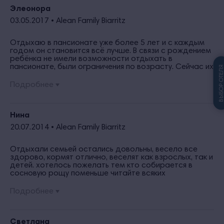
руководству отеля за высококачественный отдых.
Элеонора
03.05.2017 •
Alean Family Biarritz
Отдыхаю в пансионате уже более 5 лет и с каждым
годом он становится всё лучше. В связи с рождением
ребёнка не имели возможности отдыхать в
пансионате, были ограничения по возрасту. Сейчас их
ВЫБОР ОТЕЛ
нет. Обновилась территория пансионата, номера,
игровая комната с лабиринтом, из которой моя дочь
Подробнее
просто не желала выходить. В этом году
подогреваемые бассейны, ждём с нетерпением
отдыха в пансионате. Спасибо всему персоналу!!!
Нина
20.07.2014 •
Alean Family Biarritz
Отдыхали семьей остались довольны, весело все
здорово, кормят отлично, веселят как взрослых, так и
детей. хотелось пожелать тем кто собирается в
сосновую рощу поменьше читайте всяких
недовольных, а езжайте и отдыхайте, да не супер
ремонты, да кондиционеры не так уж и шумят, вода в
Подробнее
бассейне нормальная лето на дворе. На счет пляжа
хочу обратиться к тем, кого он шокирует, а вы, когда
выбирали глаза где были все фото есть на сайте. В
номерах чисто вы ведь едете на море а не в номере
Светлана