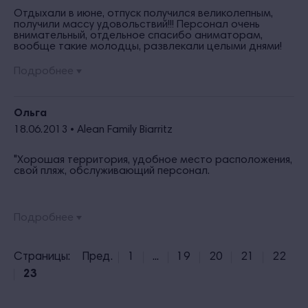
Отдыхали в июне, отпуск получился великолепным,
получили массу удовольствий!!! Персонал очень
внимательный, отдельное спасибо аниматорам,
вообще такие молодцы, развлекали целыми днями!
Кухня на 10+, вкусно, разнообразно, а самое главное
все организованно!!! Проживали в номере ПК, чистый и
Подробнее
уютный, уборка проводилась регулярно. До сих пор
под впечатлением, всем советуем!!!
Ольга
18.06.2013 •
Alean Family Biarritz
"Хорошая территория, удобное место расположения,
свой пляж, обслуживающий персонал.
Подробнее
Страницы:
Пред.
1
...
19
20
21
22
23