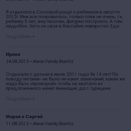
Я отдыхала в Сосновой роще с ребенком в августе
2012г. Мне все понравилось, только пляж не очень, т.к.
ребенку 5 лет, ему песочек, фигурки построить. А там
неудобно. Зато он свое в бассейне наверстал. Еда
супер, персонал 5+ убирались каждый день. В номере
чисто, уютно. Не верьте отзывам. Это пишут
Подробнее
конкуренты. Мои знакомые отдыхали в "Кавказе"
рядом. Это от Газпрома пансионат. Там и цены
бешеные. А у нас питание лучше было, они
жаловались и на анимацию. Сама один раз у них
Ирина
была. (советские времена). А у нас целый день
24.08.2013 •
Alean Family Biarritz
развлекали, а вечером каждый раз новое шоу.
Отдыхала с детьми в июле 2011 года 9и 14 лет! По
поводу питания- не было ни каких замечаний, каким же
надо быть «прожорой» чтобы не хватало из
предложенного меню! Анимация, да с турецким
акцентом, но весело и задорно. Бассейны спасли от
каменистого моря! Нечего сидеть в номерах и
Подробнее
рассматривать плинтуса и обои- идите гуляйте,
занимайтесь спортом, ездите на экскурсии. Если
искать недостатки- их можно найти везде! Где вы в
Египте погуляете по такой набережной!?
Мария и Сергей
11.08.2013 •
Alean Family Biarritz