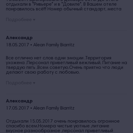
отдыхали в "Ривьере" и в "Довиле". В Вашем отеле
понравилось всё!!! Номер обычный стандарт, места
хватило всем, приходили туда только
переночевать.Питание выше всяких похвал, привычная
Подробнее
домашняя еда,очень вкусно.А сколько развлечений
для детей! Анимация замечательная, ребенок не
успел уехать, уже мечтает вернуться. Персонал
приветливый, всегда готовы помочь. Особую
Александр
благодарность хочу выразить Екатерине -
18.05.2017 •
Alean Family Biarritz
менеджеру программы лояльность, администратору
Светлане Геннадьевне и Олегу Леонидовичу за
организацию комплимента от отеля нашему сыну.
Все отлично нет слов одни эмоции .Территория
Спасибо Вам за Ваше неравнодушие! Обязательно
ухожена .Персонал приветливый вежливый. Питание на
приедем к Вам еще!!!
твердую пять .Всем советую.Очень приятно что люди
делают свою работу с любовью.
Подробнее
Александр
17.05.2017 •
Alean Family Biarritz
Отдыхали 15.05.2017 очень понравилось огромное
спасибо всем.Номера чистые уютные ,питание
вкусное разнообразное ,персонал приветливый